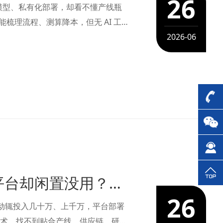
26
通大模型、私有化部署，却看不懂产线瓶
能梳理流程、测算降本，但无 AI 工程
 原生 FDE 分为两类：Ech……
2026-06
【AI 场景挖掘培训】砸百万搭建 AI 平台却闲置没用？制造业 AI 落地，先找对场景！
26
，动辄投入几十万、上千万，平台部署
有技术，找不到贴合产线、供应链、研发