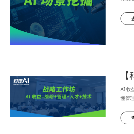
的落
正降
【
AI 收
懂管理
入，