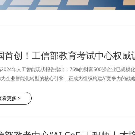
2024年人工智能现状报告指出：76%的财富500强企业已规模化部
作为企业智能化转型的核心引擎，正成为组织构建AI竞争力的战略
信部教育与考试中心权威认证的《AI CoE工程师》职业能力认
培养的……
查看更多 >