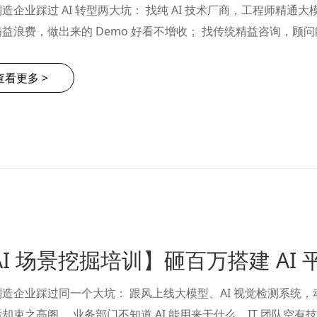
造企业踩过 AI 转型两大坑： 找纯 AI 技术厂商，工程师精
益浪费，做出来的 Demo 好看不增收； 找传统精益咨询，顾问
完美方案永远停留在 PPT，无法上线运行。 行业公认 Palantir
查看更多 >
制造企业踩过同一个大坑： 跟风上线大模型、AI 视觉检测系统
却束之高阁。 业务部门不知道 AI 能用来干什么，IT 团队空