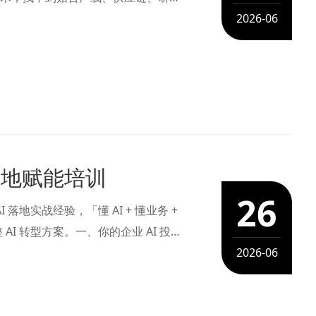
额投入看不到回报。 想让 AI 真
2026-06
落地赋能培训
26
 AI 落地实战经验，「懂 AI + 懂业务 +
I 转型方案。一、你的企业 AI 投
工具、上线……
2026-06