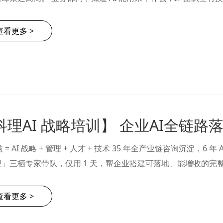
地切入点；零散试做几个小功能，算不出收益、没法批量复制，巨
本增效，核心从来……
查看更多 >
科理AI 战略培训】 企业AI全链路
益 = AI 战略 + 管理 + 人才 + 技术 35 年全产业链咨询沉淀，6 年
」三栖专家带队，仅用 1 天，帮企业搭建可落地、能增收的完整 A
为什么一直看不到回报？不少企业跟风布局 AI，采购各类大模型
查看更多 >