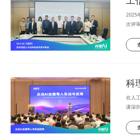
202
次评审
中级、
工信部
在人工
课深圳站现场） 3月28日，由科理咨询主办
满落幕