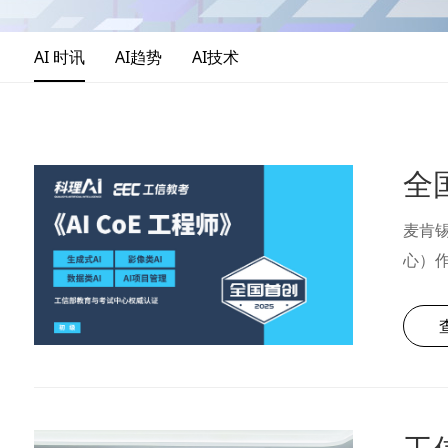
AI 时讯
AI趋势
AI技术
麦肯锡
心）
且由工
人才