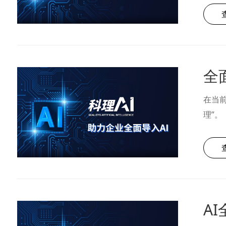
在当
理”。