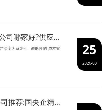
全面成本管理咨询,全价值链降本咨询公司哪家好?供应链管理咨询哪家好?科理咨询（深圳）股份有限公司-AI应用落地培训咨询公司
25
”演变为系统性、战略性的“成本管
2026-03
AI全员培训机构+精益六西格玛咨询公司推荐:国央企精益管理对标一流咨询公司优选科理咨询（深圳）股份有限公司-AI中高管培训公司