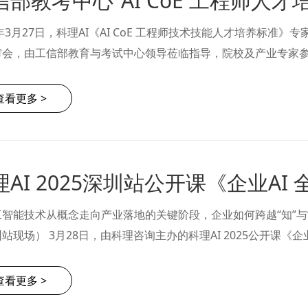
5年3月27日，科理AI《AI CoE 工程师技术技能人才培养标
会，由工信部教育与考试中心领导莅临指导，院校及产业专家参与，
高级人才培养标准展开深度研讨，旨在推动人工智能技术在企业中的
……
查看更多 >
智能技术从概念走向产业落地的关键阶段，企业如何跨越“知”与“行”的鸿沟？ （图.
的科理AI 2025公开课《企业AI 全面导入实战与应用》深圳站圆
。此次活动由原微软大中华区首席技术官徐明强博士等五位嘉宾，进
查看更多 >