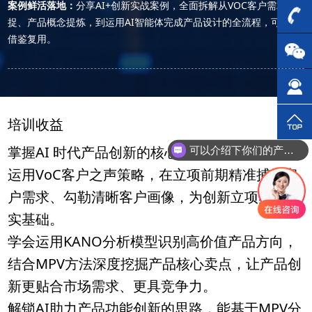
案例鲜活落地：
分享AI+创新实战案例，全面拆解从VOC客户需求捕
捉、产品概念提炼，到运用AI智能体完成产品设计的全流程，可直接
借鉴复用。
培训收益
掌握AI 时代产品创新的核心规律与方法，能熟练
可以介绍下你们的产品么？
运用VoC客户之声策略，在立项前期精准捕捉客
户需求、勾勒清晰客户画像，为创新立项奠定坚
实基础。
学会运用KANO分析模型识别高价值产品方向，
结合MPV方法深度挖掘产品核心卖点，让产品创
新更贴合市场需求、更具竞争力。
解锁AI助力产品功能创新的思路，能基于MPV分