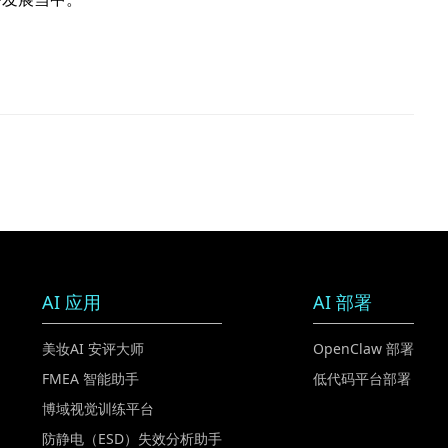
AI 应用
AI 部署
美妆AI 安评大师
OpenClaw 部署
FMEA 智能助手
低代码平台部署
博域视觉训练平台
防静电（ESD）失效分析助手