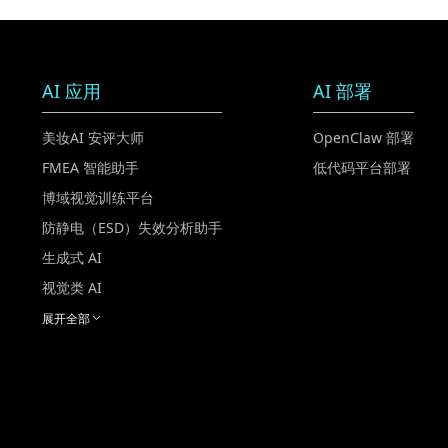
AI 应用
AI 部署
美妆AI 安评大师
OpenClaw 部署
FMEA 智能助手
低代码平台部署
博域视觉训练平台
防静电（ESD）失效分析助手
生成式 AI
视觉类 AI
展开全部