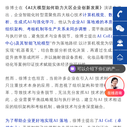
《AI大模型如何助力大区企业创新发展》
徐博士在
演讲中提
出，企业智能化转型需聚焦四大核心技术
计算机视觉、数据分
析、生成式AI与强化学习
。他认为
企业AI 落地难的本质在于
组织架构、考核机制等生产关系未同步调整
，需平衡战略规划
与执行评估，避免技术与业务脱节。徐博士提出
AI CoE(卓越
中心)及其智能飞轮模型
”作为落地路径:以计算机视觉为切入点
实现“机器看见”，结合数据分析优化决策，再通过生成式AI
提升效率形成闭环，并以施耐德设备质检、化妆品毒理报告自
动化等案例印证技术赋能实体经济的可行性。
可以介绍下你们的产品么？
然而，徐博士也坦言，当前许多企业在引入AI 技术时，往往
只注重技术本身的应用，而忽视了组织架构和管理模式的变
革，导致技术与业务脱节，无法充分发挥AI 技术的优势。因
此，企业需要平衡战略规划与执行评估，建立与AI 技术相适
应的组织架构和考核机制，确保技术与业务深度融合。
为了帮助企业更好地实现AI 落地
，徐博士提出了
AI CoE（卓