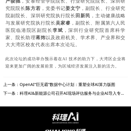
严骏驰
，安泰经管学院院长、行业研究院院长、深圳研
陈方若
姜文宁
究院院长
，党委书记
，副院长、行业研究
田新民
院副院长、深圳研究院执行院长
，主动健康战略
吴家睿
与发展研究院执行院长
，副院长、附属第六人民
李斌
医院临港院区副院长
，深圳行业研究院首席科学
蒋炜
家、院长助理
以及政府机关、学术界、产业界和交
大大湾区校友代表出席本次论坛。
此次论坛的成功举办预示着在AI 技术的助力下，大湾区企业将
迎来更加广阔的发展前景，为区域经济发展注入新的活力。
上一条：OpenAI“巨无霸”数据中心计划：重塑全球AI算力版图
下一条：科理AI&新能源公司召开AI现场评估服务与企业AI导入专题交流会议