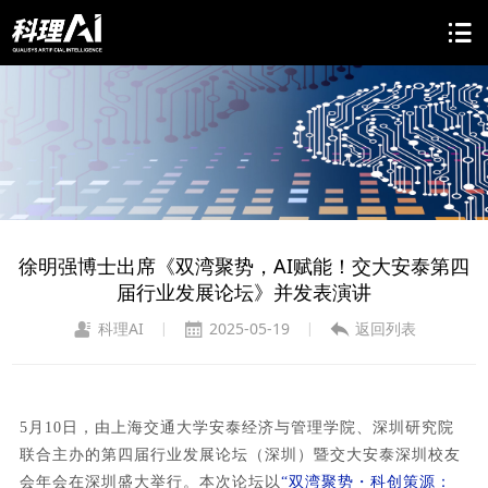
徐明强博士出席《双湾聚势，AI赋能！交大安泰第四
届行业发展论坛》并发表演讲
科理AI
2025-05-19
返回列表
|
|
5月10日，由上海交通大学安泰经济与管理学院、深圳研究院
联合主办的第四届行业发展论坛（深圳）暨交大安泰深圳校友
会年会在深圳盛大举行。本次论坛以
“双湾聚势・科创策源：