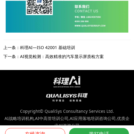
上一条：科理AI—ISO 42001 基础培训
下一条：AI视觉检测：高效精准的汽车显示屏质检方案
Copyright© QualiSys Consultancy Services Ltd.
AI战略培训机构,AI中高管培训公司,AI应用落地培训咨询公司,优质企
业AI咨询公司
版权所有：科理咨询（深圳）股份有限公司 |
粤ICP备10082873号-5
在线咨询
拨打电话