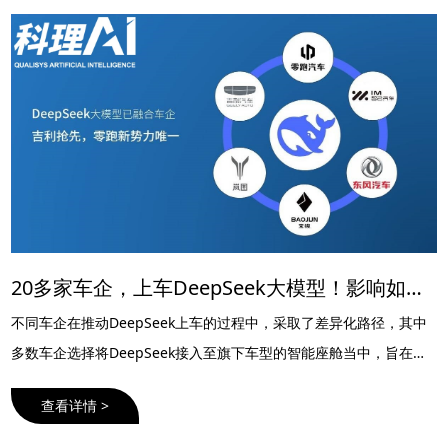
20多家车企，上车DeepSeek大模型！影响如何？
不同车企在推动DeepSeek上车的过程中，采取了差异化路径，其中
多数车企选择将DeepSeek接入至旗下车型的智能座舱当中，旨在提
高座舱的智能化水平，特别是用于提升交互体验。
查看详情 >