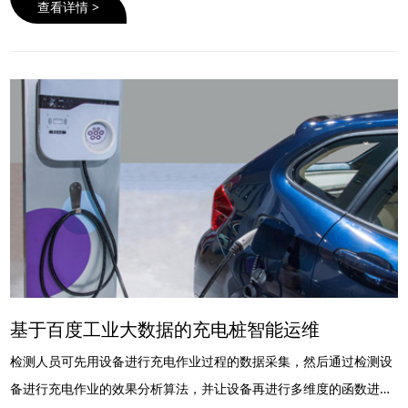
查看详情 >
基于百度工业大数据的充电桩智能运维
检测人员可先用设备进行充电作业过程的数据采集，然后通过检测设
备进行充电作业的效果分析算法，并让设备再进行多维度的函数进行