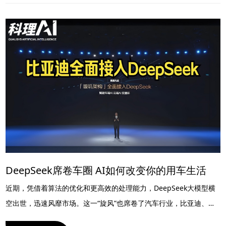
DeepSeek席卷车圈 AI如何改变你的用车生活
近期，凭借着算法的优化和更高效的处理能力，DeepSeek大模型横
空出世，迅速风靡市场。这一“旋风”也席卷了汽车行业，比亚迪、上
汽、吉利等国内主流车企纷纷官宣接入DeepSeek。