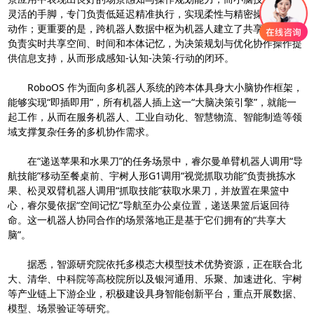
灵活的手脚，专门负责低延迟精准执行，实现柔性与精密操作等具体
动作；更重要的是，跨机器人数据中枢为机器人建立了共享记忆库，
负责实时共享空间、时间和本体记忆，为决策规划与优化协作操作提
供信息支持，从而形成感知-认知-决策-行动的闭环。
RoboOS 作为面向多机器人系统的跨本体具身大小脑协作框架，
能够实现“即插即用”，所有机器人插上这一“大脑决策引擎”，就能一
起工作，从而在服务机器人、工业自动化、智慧物流、智能制造等领
域支撑复杂任务的多机协作需求。
在“递送苹果和水果刀”的任务场景中，睿尔曼单臂机器人调用“导
航技能”移动至餐桌前、宇树人形G1调用“视觉抓取功能”负责挑拣水
果、松灵双臂机器人调用“抓取技能”获取水果刀，并放置在果篮中
心，睿尔曼依据“空间记忆”导航至办公桌位置，递送果篮后返回待
命。这一机器人协同合作的场景落地正是基于它们拥有的“共享大
脑”。
据悉，智源研究院依托多模态大模型技术优势资源，正在联合北
大、清华、中科院等高校院所以及银河通用、乐聚、加速进化、宇树
等产业链上下游企业，积极建设具身智能创新平台，重点开展数据、
模型、场景验证等研究。