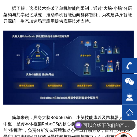
据了解，这项技术突破了单机智能的限制，通过“大脑-小脑”分层
架构与共享记忆系统，推动单机智能迈向群体智能，为构建具身智能
开源统一生态加速场景应用提供底层技术支持。
简单来说，具身大脑RoboBrain、小脑技能库以及跨机器人数据
中枢，是跨本体框架RoboOS的核心要素。RoboBrain就像机器人
可以介绍下你们的产品么？
的“指挥官”，负责分析复杂环境和动态生成行动方案，目前已在多场
景应用中表现出良好的场景感知与操作规划能力；而小脑技能库则像