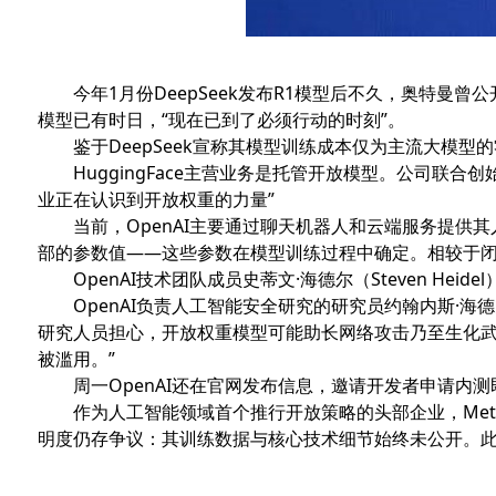
今年1月份DeepSeek发布R1模型后不久，奥特曼曾
模型已有时日，“现在已到了必须行动的时刻”。
鉴于DeepSeek宣称其模型训练成本仅为主流大模型的
HuggingFace主营业务是托管开放模型。公司联合创始人
业正在认识到开放权重的力量”
当前，OpenAI主要通过聊天机器人和云端服务提供其人
部的参数值——这些参数在模型训练过程中确定。相较于
OpenAI技术团队成员史蒂文·海德尔（Steven He
OpenAI负责人工智能安全研究的研究员约翰内斯·海德克（
研究人员担心，开放权重模型可能助长网络攻击乃至生化武
被滥用。”
周一OpenAI还在官网发布信息，邀请开发者申请内测
作为人工智能领域首个推行开放策略的头部企业，Meta于
明度仍存争议：其训练数据与核心技术细节始终未公开。此外