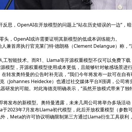
公开反思，OpenAI在开放模型的问题上“站在历史错误的一边”
零头，OpenAI或许需要证明其新模型的低成本训练能力。
兼首席执行官克莱门特·德朗格（Clement Delangue）称
工智能技术。而R1、Llama等开源权重模型不仅可以免费下
闭源模型，开源权重模型使用成本更低，且能够针对敏感场景进
idel）在转发奥特曼的公告时补充说，“我们今年将发布一款可在自
Johannes Heidecke）也通过社交媒体平台X强调，
器研发的可能。对此海德克明确表示，“虽然开放模式带来了独
即将发布的新模型。奥特曼透露，未来几周公司将举办多场活动
2023年7月发布Llama初代模型，此后开放权重模型（参数可
，Meta的许可协议明确限制第三方通过Llama衍生工具获利