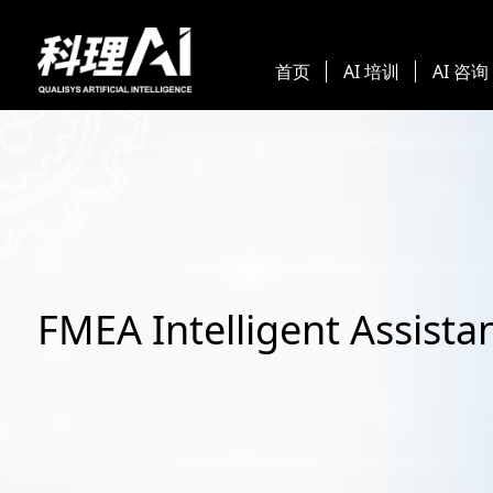
首页
AI 培训
AI 咨询
FMEA Intelligent Assista