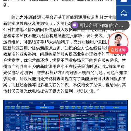
务。
除此之外,新能源云平台还基于新能源通用知识库,针对甘肃当地
新能源发展现状及资源特点，客制化延展智能问答应用,编制300余条
可以介绍下你们的产品么？
针对甘肃地区情况的问答信息融入数据库。融合语义理解、NLP、信
息检索等AI技术能力,创新构建涵盖定义解释、设计安装、并网接入、
运行维护、补贴结算等15大类语料库，充分明确用户意图,为甘肃地
区新能源云用户提供新能源业务、知识的全方位在线智能服务,包括高
效精准的业务咨询、问题答疑等服务提高业务办理效率的同时提升用
户满意度，优化营商环境，满足不同业务场景下的客户服务需求。兰
州市广河县白王乡的新能源用户小王在接受采访时说到:“以前家里建
光伏电站时,并网、维护和补贴方面有许多不明白的问题，可也不知道
该问谁。所以只能到处找资料查询现在有了新能源云可以查到很多答
案，而且还会推荐很多相关联的知识。不仅增长了见识，也给同村其
他村民安装光伏电站提供了极大的便利，特别方便。”