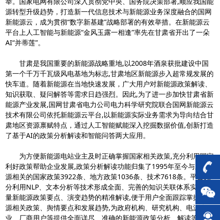
举。国家电网有限公司深入贯彻党中央、国务院决策部署,顺应我国能
源转型升级趋势，打造新一代信息技术与新能源业务深度融合的国网
新能源云，成为贯彻“数字新基建”战略部署的有效举措。在新能源云
平台上人工智能与新能源“金风玉露一相逢”率先在甘肃省开出了一朵
AI“并蒂莲”。
甘肃是我国重要的新能源战略重地,以2008年酒泉获批建设中国
第一个千万千瓦级风电基地为标志,甘肃地区新能源步入超常规发展的
快车道。随着新能源在当地快速发展，广大用户对新能源政策解读、
知识获取、疑问解答等需求日趋强烈。因此,为了进一步加快甘肃省新
能源产业发展,国网甘肃省电力公司电力科学研究院联合国网新能源云
技术有限公司依托新能源云平台,以新能源实际业务需求为导向结合甘
肃地区资源禀赋特点，通过人工智能赋能深入挖掘数据价值,创新打造
了基于AI的政策分析解读和智能问答两大应用。
为方便新能源电站业主及时正确掌握国家相关政策,充分利用国家
利好政策帮助企业发展,政策分析解读功能归集了1995年至今与新能
源相关的国家政策3922条、地方政策1036条、技术7618条。平台充
分利用NLP、文本分析等技术形成全面、完善的知识关联体系实现海
量新能源政策要点、演变趋势的精准解读,便于用户全面跟踪掌握新能
源相关政策、舆情要点和发展趋势,为政府机构、研究机构、电源企
业、厂商用户等提供全面详尽、准确的新能源政策分析、解读等服