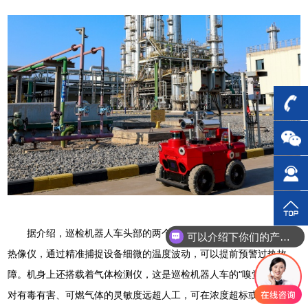
据介绍，巡检机器人车头部的两个“大眼睛”是高清摄像头与红外
可以介绍下你们的产品么？
热像仪，通过精准捕捉设备细微的温度波动，可以提前预警过热故
障。机身上还搭载着气体检测仪，这是巡检机器人车的“嗅觉器官”，
对有毒有害、可燃气体的灵敏度远超人工，可在浓度超标或化工介质