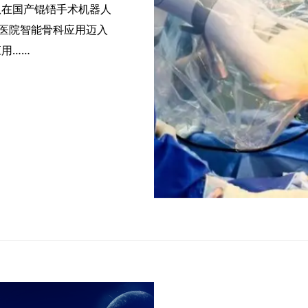
队在国产锟铻手术机器人
金医院智能骨科应用迈入
用……