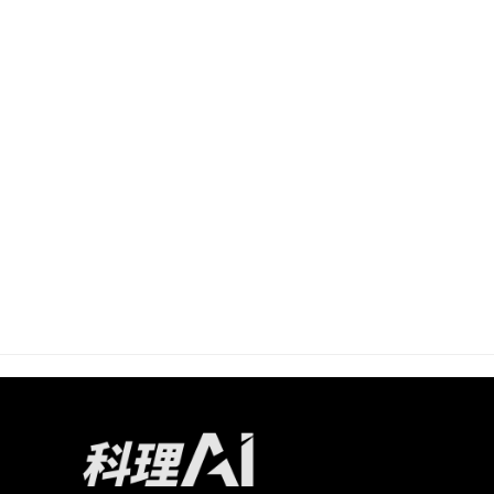
别聚焦于AI人才培养，作为企业AI应用落地的关键环节，
（CV）、数据分析（DA）、大语言模型（LLM）等多个
能，重点培养在企业环境中成功推动AI项目落地的能力
握前沿技术。
2.
紧密结合业务实践：案例演练基于企业真实场景，强化
3.
企业级项目实战：通过项目本课程基于科理公司从AI 
整闭环。课程特别聚焦于AI人才培养，作为企业AI应用落
理、计算机视觉（CV）、数据分析（DA）、大语言模型（
论应用和实操技能，重点培养在企业环境中成功推动AI
4.
权威认证评估：专家评审确保学员具备理论和实战能力
5.
助力企业数字化转型：推动技术创新，培养复合型人才