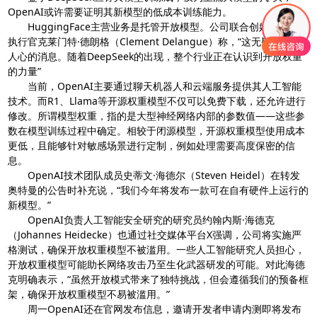
OpenAI或许需要证明其新模型的低成本训练能力。
HuggingFace主营业务是托管开放模型。公司联合创始人兼首席
执行官克莱门特·德朗格（Clement Delangue）称，“这无疑是振奋
人心的消息。随着DeepSeek的出现，整个行业正在认识到开放权重
的力量”
当前，OpenAI主要通过聊天机器人和云端服务提供其人工智能
技术。而R1、Llama等开源权重模型不仅可以免费下载，还允许进行
修改。所谓模型权重，指的是大型神经网络内部的参数值——这些参
数在模型训练过程中确定。相较于闭源模型，开源权重模型使用成本
更低，且能够针对敏感场景进行定制，例如处理需要高度保密的信
息。
OpenAI技术团队成员史蒂文·海德尔（Steven Heidel）在转发
奥特曼的公告时补充说，“我们今年将发布一款可在自有硬件上运行的
新模型。”
OpenAI负责人工智能安全研究的研究员约翰内斯·海德克
（Johannes Heidecke）也通过社交媒体平台X强调，公司将实施严
格测试，确保开放权重模型不被滥用。一些人工智能研究人员担心，
开放权重模型可能助长网络攻击乃至生化武器研发的可能。对此海德
克明确表示，“虽然开放模式带来了独特挑战，但会遵循我们的预备框
架，确保开放权重模型不易被滥用。”
周一OpenAI还在官网发布信息，邀请开发者申请内测即将发布