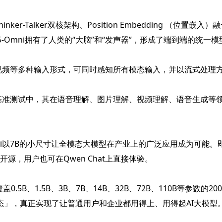
r-Talker双核架构、Position Embedding （位置嵌入）
er让Qwen2.5-Omni拥有了人类的“大脑”和“发声器”，形成了
频和视频等多种输入形式，可同时感知所有模态输入，并以流式处理
威基准测试中，其在语音理解、图片理解、视频理解、语音生成等领
i以7B的小尺寸让全模态大模型在产业上的广泛应用成为可能。即便
 同步开源，用户也可在Qwen Chat上直接体验。
B、1.5B、3B、7B、14B、32B、72B、110B等参数
」，真正实现了让普通用户和企业都用得上、用得起AI大模型。