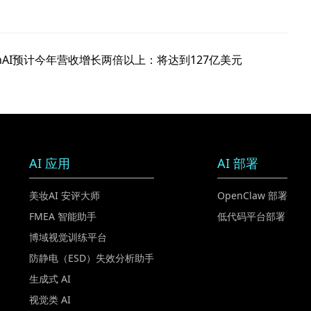
nAI预计今年营收增长两倍以上：将达到127亿美元
AI 应用
AI 部署
美妆AI 安评大师
OpenClaw 部署
FMEA 智能助手
低代码平台部署
博域视觉训练平台
防静电（ESD）失效分析助手
生成式 AI
视觉类 AI