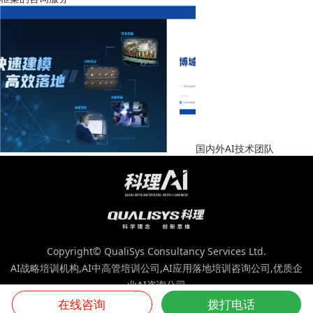
国内外AI技术团队
Copyright© QualiSys Consultancy Services Ltd.
AI战略培训机构,AI中高管培训公司,AI应用落地培训咨询公司,优质企
业AI咨询公司
版权所有：科理咨询（深圳）股份有限公司 |
粤ICP备10082873号-5
在线咨询
拨打电话