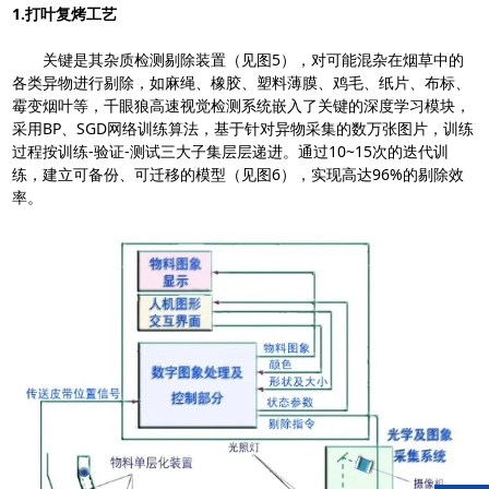
1.打叶复烤工艺
关键是其杂质检测剔除装置（见图5），对可能混杂在烟草中的
各类异物进行剔除，如麻绳、橡胶、塑料薄膜、鸡毛、纸片、布标、
霉变烟叶等，千眼狼高速视觉检测系统嵌入了关键的深度学习模块，
采用BP、SGD网络训练算法，基于针对异物采集的数万张图片，训练
过程按训练-验证-测试三大子集层层递进。通过10~15次的迭代训
练，建立可备份、可迁移的模型（见图6），实现高达96%的剔除效
率。