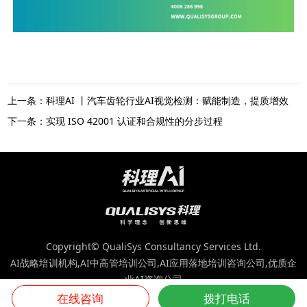
上一条：科理AI 丨汽车齿轮行业AI视觉检测：赋能制造，提质增效
下一条：实现 ISO 42001 认证和合规性的分步过程
Copyright© QualiSys Consultancy Services Ltd.
AI战略培训机构,AI中高管培训公司,AI应用落地培训咨询公司,优质企
业AI咨询公司
版权所有：科理咨询（深圳）股份有限公司 |
粤ICP备10082873号-5
在线咨询
拨打电话