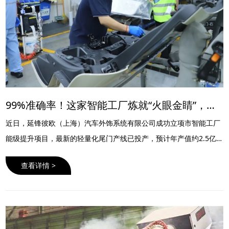
99%准确率！这家智能工厂炼就“火眼金睛”，两条产线每天节省9.2小时工时
近日，延锋彼欧（上海）汽车外饰系统有限公司成功立项市智能工厂
能级提升项目，最新的轻量化尾门产线已投产，预计年产值约2.5亿
元。这一进展不仅是企业自身转型升级的重要成果，也与推动制造业
查看详情 >
智能化的政策导向紧……